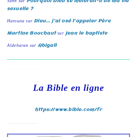
Yann
sur
Pourquoi Dieu se mêlerait-il de ma vie
sexuelle ?
Harouna
sur
Dieu… j’ai osé l’appeler Père
Martine Bouchaut
sur
Jean le baptiste
Aldebaran
sur
Abigaïl
La Bible en ligne
https://www.bible.com/fr