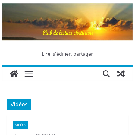
Passer
au
contenu
Lire, s'édifier, partager
Vidéos
VIDÉOS