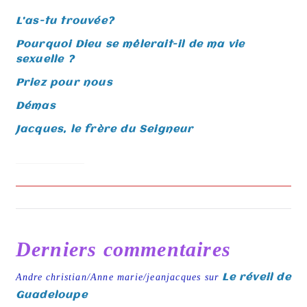
l
t
L’as-tu trouvée?
e
Pourquoi Dieu se mêlerait-il de ma vie
r
sexuelle ?
n
Priez pour nous
a
Démas
t
Jacques, le frère du Seigneur
i
v
e
:
Derniers commentaires
Andre christian/Anne marie/jeanjacques
sur
Le réveil de
Guadeloupe