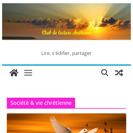
Passer
au
contenu
Lire, s'édifier, partager
Société & vie chrétienne