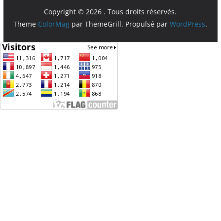
Copyright © 2026
. Tous droits réservés.
Theme
ColorMag
par ThemeGrill. Propulsé par
WordPress
.