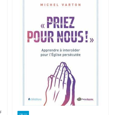
F
J'AI LU