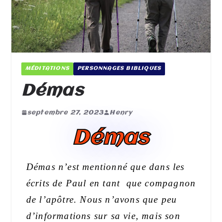
MÉDITATIONS
PERSONNAGES BIBLIQUES
Démas
septembre 27, 2023
Henry
Démas
Démas
n’
est mentionné
que
dans le
s
écrits de Paul
en tant que compagnon
de l’apôtre.
Nous n’avons que peu
d’
informations sur sa vie,
mais
son