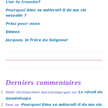
t
L’as-tu trouvée?
e
Pourquoi Dieu se mêlerait-il de ma vie
r
sexuelle ?
n
Priez pour nous
a
Démas
t
Jacques, le frère du Seigneur
i
v
e
:
Derniers commentaires
Andre christian/Anne marie/jeanjacques
sur
Le réveil de
Guadeloupe
Yann
sur
Pourquoi Dieu se mêlerait-il de ma vie