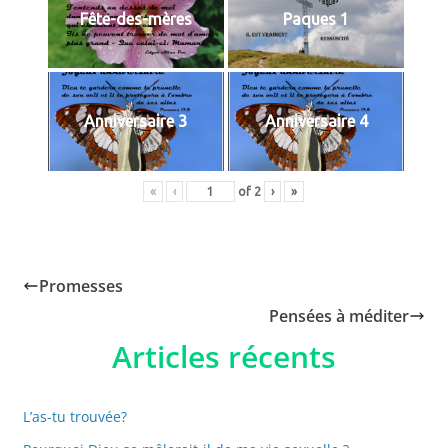
Fête-des-mères
Paques 1
Anniversaire 3
Anniversaire 4
«
‹
of
2
›
»
Promesses
Pensées à méditer
Articles récents
L’as-tu trouvée?