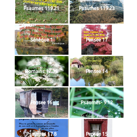
Psaumes 119.21
Psaumes 119.23
Sénèque 1
Pensee 17
Romains 12.15
Pensee 14
Pensee 16
Psaumes- 9.12
Psaumes 17.8
Pensee 15