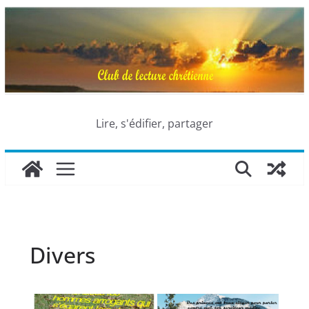
Passer
au
contenu
Lire, s'édifier, partager
Divers