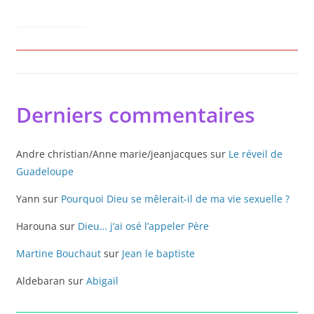
i
v
e
:
Derniers commentaires
Andre christian/Anne marie/jeanjacques
sur
Le réveil de
Guadeloupe
Yann
sur
Pourquoi Dieu se mêlerait-il de ma vie sexuelle ?
Harouna
sur
Dieu… j’ai osé l’appeler Père
Martine Bouchaut
sur
Jean le baptiste
Aldebaran
sur
Abigaïl