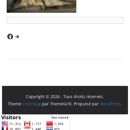
Facebook
Telegram
Copyright © 2026
. Tous droits réservés.
Theme
ColorMag
par ThemeGrill. Propulsé par
WordPress
.