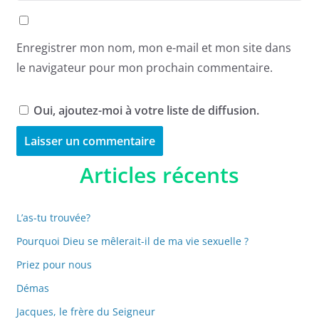
Enregistrer mon nom, mon e-mail et mon site dans
le navigateur pour mon prochain commentaire.
Oui, ajoutez-moi à votre liste de diffusion.
A
Articles récents
l
t
L’as-tu trouvée?
e
Pourquoi Dieu se mêlerait-il de ma vie sexuelle ?
r
n
Priez pour nous
a
Démas
t
Jacques, le frère du Seigneur