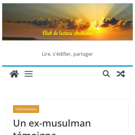
Passer
au
contenu
Lire, s'édifier, partager
TÉMOIGNAGES
Un ex-musulman