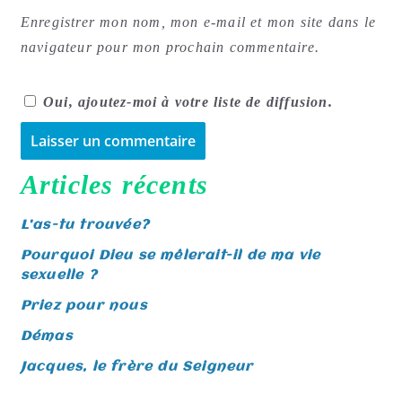
Enregistrer mon nom, mon e-mail et mon site dans le
navigateur pour mon prochain commentaire.
Oui, ajoutez-moi à votre liste de diffusion.
A
Articles récents
l
t
L’as-tu trouvée?
e
Pourquoi Dieu se mêlerait-il de ma vie
r
sexuelle ?
n
Priez pour nous
a
Démas
t
Jacques, le frère du Seigneur
i
v