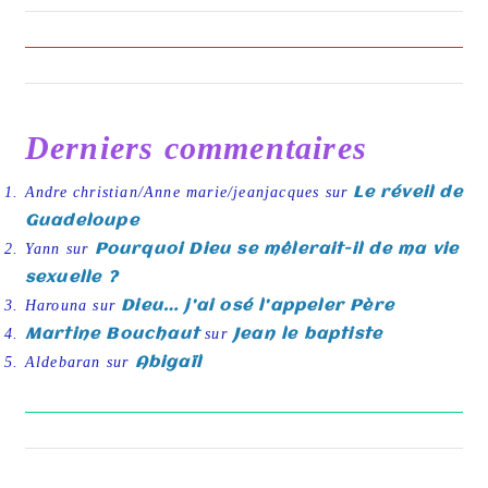
e
:
Derniers commentaires
Andre christian/Anne marie/jeanjacques
sur
Le réveil de
Guadeloupe
Yann
sur
Pourquoi Dieu se mêlerait-il de ma vie
sexuelle ?
Harouna
sur
Dieu… j’ai osé l’appeler Père
Martine Bouchaut
sur
Jean le baptiste
Aldebaran
sur
Abigaïl