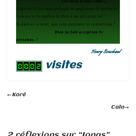
Car Dieu a tant aimé …
Combien de fois mes préjugés m’empêchent de parler de
l’amour et du pardon de Dieu à un tel ou un tel ?
De quoi ai-je peur, que cette personne se convertisse ?
Dieu ne fait acception de
personne. !
Henry Bouchaut
visites
Koré
Caïn
2 réflexions sur “
Jonas
”